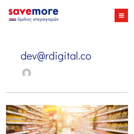
Skip
to
content
dev@rdigital.co
NEW
WEBSITE